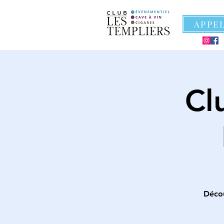
APPE
Cl
Décou