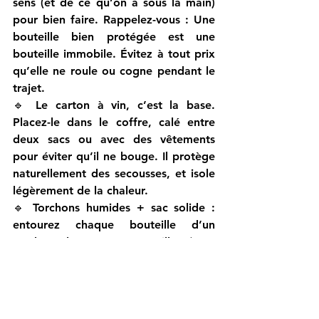
sens (et de ce qu’on a sous la main) 
pour bien faire. Rappelez-vous : 
U
ne 
bouteille bien protégée est une 
bouteille immobile. Évitez à tout prix 
qu’elle ne roule ou cogne pendant le 
trajet.
🔹 
Le carton à vin
, c’est la base. 
Placez-le dans le coffre, calé entre 
deux sacs ou avec des vêtements 
pour éviter qu’il ne bouge. Il protège 
naturellement des secousses, et isole 
légèrement de la chaleur.
🔹 
Torchons humides + sac solide
 : 
entourez chaque bouteille d’un 
torchon légèrement mouillé (sans 
trop les tremper), glissez-les dans un 
sac épais, puis placez l’ensemble à 
l’ombre dans le véhicule. L’humidité 
et la couche de tissu offrent une 