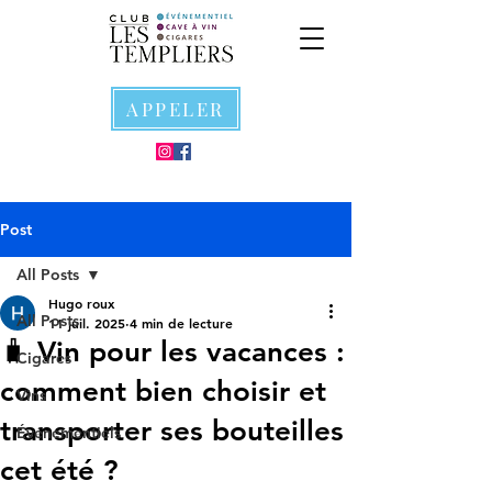
APPELER
Post
All Posts
Hugo roux
All Posts
11 juil. 2025
4 min de lecture
🧳 Vin pour les vacances :
Cigares
comment bien choisir et
Vins
transporter ses bouteilles
Événementiels
cet été ?