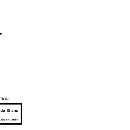
d.
ATION