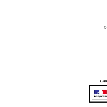
D
L'AB